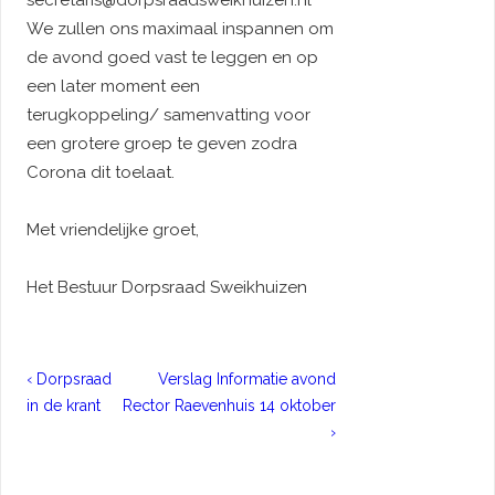
secretaris@dorpsraadsweikhuizen.nl
We zullen ons maximaal inspannen om
de avond goed vast te leggen en op
een later moment een
terugkoppeling/ samenvatting voor
een grotere groep te geven zodra
Corona dit toelaat.
Met vriendelijke groet,
Het Bestuur Dorpsraad Sweikhuizen
Bericht
Previous
Next
‹ Dorpsraad
Verslag Informatie avond
navigatie
Post
Post
in de krant
Rector Raevenhuis 14 oktober
is
is
›