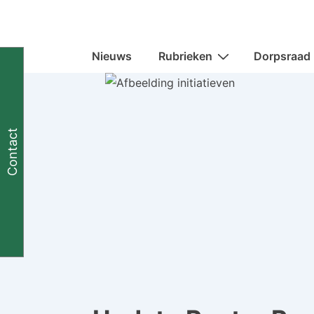
↓
Doorgaan
naar
Hoofd
Nieuws
Rubrieken
Dorpsraad
navigatie
hoofdinhoud
Contact