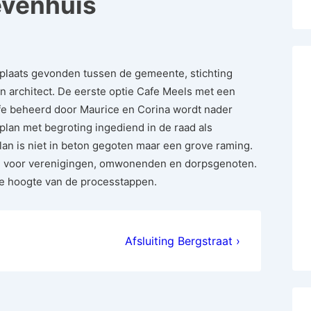
evenhuis
laats gevonden tussen de gemeente, stichting
en architect. De eerste optie Cafe Meels met een
e beheerd door Maurice en Corina wordt nader
plan met begroting ingediend in de raad als
an is niet in beton gegoten maar een grove raming.
 voor verenigingen, omwonenden en dorpsgenoten.
e hoogte van de processtappen.
Next
Afsluiting Bergstraat ›
Post
is