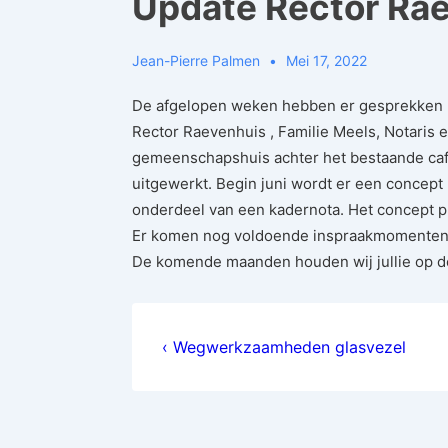
Update Rector Ra
Jean-Pierre Palmen
Mei 17, 2022
De afgelopen weken hebben er gesprekken p
Rector Raevenhuis , Familie Meels, Notaris 
gemeenschapshuis achter het bestaande caf
uitgewerkt. Begin juni wordt er een concept 
onderdeel van een kadernota. Het concept pl
Er komen nog voldoende inspraakmomenten
De komende maanden houden wij jullie op d
Bericht
Previous
‹ Wegwerkzaamheden glasvezel
navigatie
Post
is