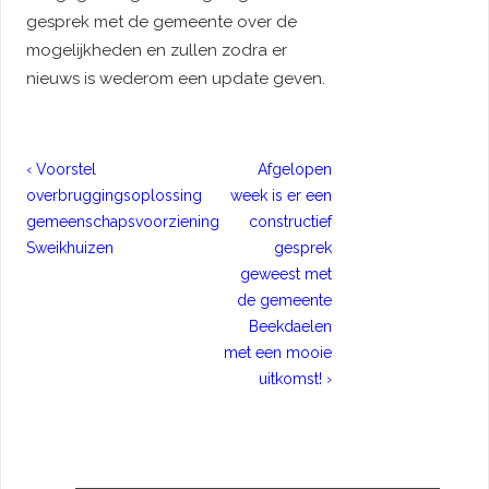
gesprek met de gemeente over de
mogelijkheden en zullen zodra er
nieuws is wederom een update geven.
Bericht
Previous
Next
‹ Voorstel
Afgelopen
navigatie
Post
Post
overbruggingsoplossing
week is er een
is
is
gemeenschapsvoorziening
constructief
Sweikhuizen
gesprek
geweest met
de gemeente
Beekdaelen
met een mooie
uitkomst! ›